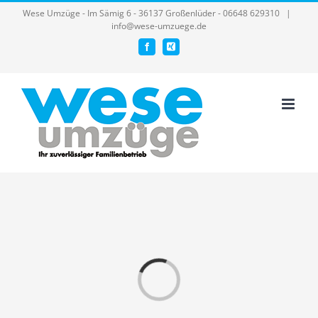
Skip
Wese Umzüge - Im Sämig 6 - 36137 Großenlüder - 06648 629310
|
info@wese-umzuege.de
to
Facebook
Xing
content
Laden...