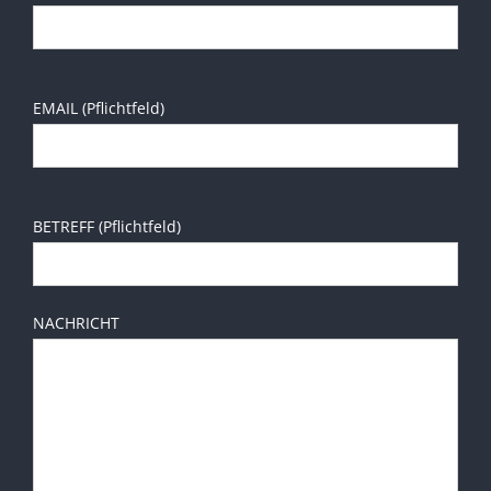
EMAIL (Pflichtfeld)
BETREFF (Pflichtfeld)
1.800.555.6789
NACHRICHT
Datenschutz
|
Impressum