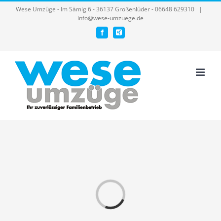
Skip
Wese Umzüge - Im Sämig 6 - 36137 Großenlüder - 06648 629310
|
info@wese-umzuege.de
to
Facebook
Xing
content
Laden...