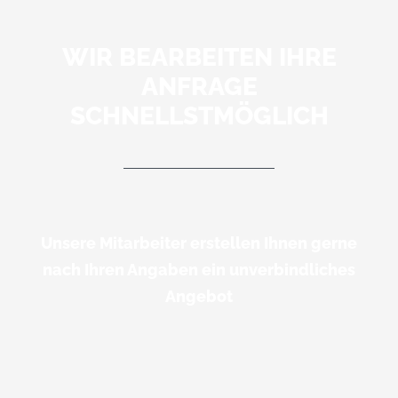
WIR BEARBEITEN IHRE
ANFRAGE
SCHNELLSTMÖGLICH
1.800.555.6789
Unsere Mitarbeiter erstellen Ihnen gerne
nach Ihren Angaben ein unverbindliches
Angebot
Datenschutz
|
Impressum